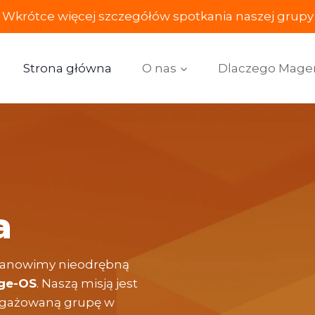
Wkrótce więcej szczegółów spotkania naszej grupy
Strona główna
O nas
Dlaczego Mage
e
a
 Stanowimy nieodrębną
ge-OS
. Naszą misją jest
ngażowaną grupę w