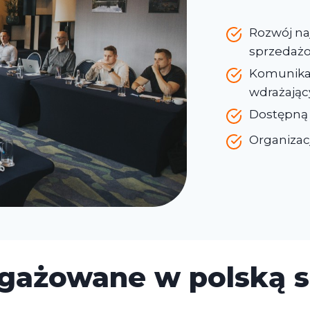
Rozwój naj
sprzedażo
Komunikac
wdrażając
Dostępną w
Organizac
gażowane w polską 