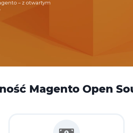
gento – z otwartym
?
zność Magento Open Sou