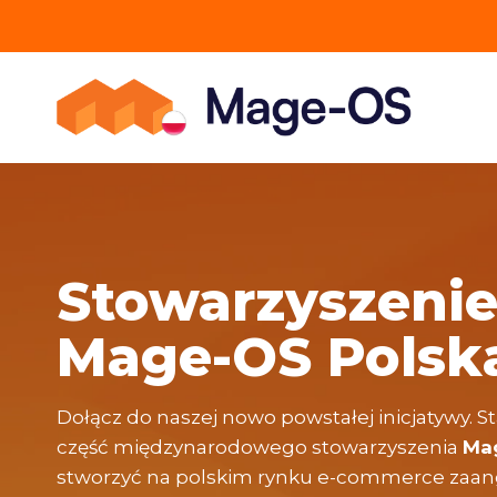
Przejdź
do
treści
Stowarzyszeni
Mage-OS Polsk
Dołącz do naszej nowo powstałej inicjatywy.
część międzynarodowego stowarzyszenia
Ma
stworzyć na polskim rynku e-commerce zaa