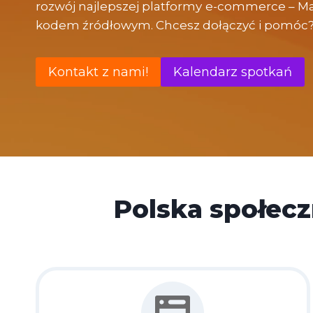
rozwój najlepszej platformy
e-commerce – Ma
kodem źródłowym. Chcesz dołączyć i pomóc
Kontakt z nami!
Kalendarz spotkań
Polska społec