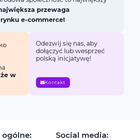
największa przewaga
 rynku e-commerce!
Odezwij się nas, aby
lko
dołączyć lub wesprzeć
polską inicjatywę!
na
kże w
Kontakt
 ogólne:
Social media: