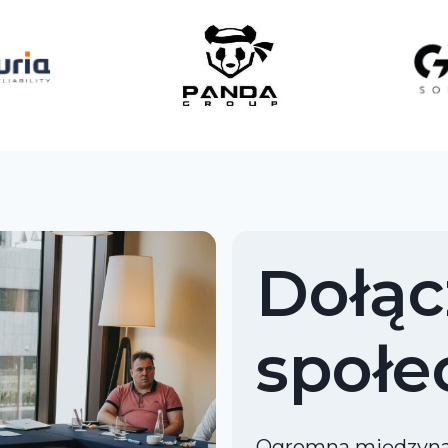
Dołąc
społe
Ogromna międzynar