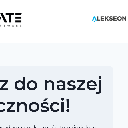
z do naszej
czności!
odowa społeczność to największy